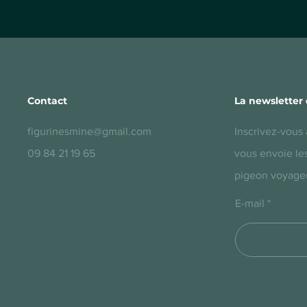
Contact
La newsletter 
figurinesmine@gmail.com
Inscrivez-vous 
09 84 21 19 65
vous envoie les
pigeon voyageu
E-mail