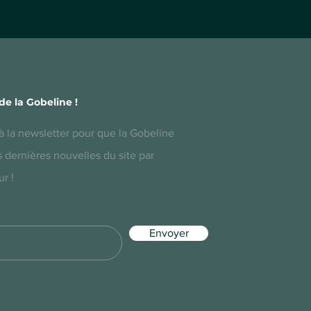
de la Gobeline !
à la newsletter pour que la Gobeline
 dernières nouvelles du site par
r !
Envoyer