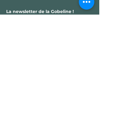
La newsletter de la Gobeline !
Inscrivez-vous à la newsletter pour que
la Gobeline vous envoie les dernières
nouvelles du site par pigeon voyageur !
E-mail
Envoyer
Menu