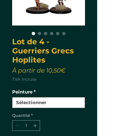
Lot de 4 -
Guerriers Grecs
Hoplites
Prix
À partir de
10,50€
promotionnel
TVA Incluse
Peinture
*
Quantité
*