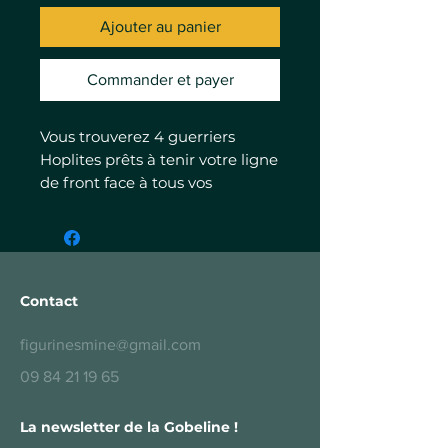
Ajouter au panier
Commander et payer
Vous trouverez 4 guerriers
Hoplites prêts à tenir votre ligne
de front face à tous vos
adversaires antiques (Celtes,
Perses, Romains ...). Chacun
d'entre eux est équipé d'un
linothorax complété par un
bouclier rond de grande taille
Contact
ainsi que d'une lance (doris ou
doru).
figurinesmine@gmail.com
Ces citoyens grecs forment les
09 84 21 19 65
rangs de l'infanterie lourde des
différentes cités états grecques.
La newsletter de la Gobeline !