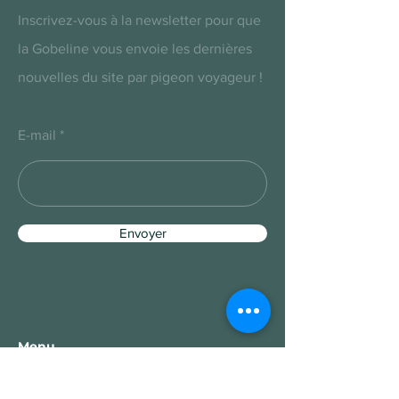
Ces figurines 28mm peuvent se
Inscrivez-vous à la newsletter pour que
jouer avec les wargames
la Gobeline vous envoie les dernières
historiques comme Saga "l'âge
d'hannibal" ou encore
nouvelles du site par pigeon voyageur !
Swordpoint ou Clash of Spears.
E-mail
Envoyer
Menu
Accueil